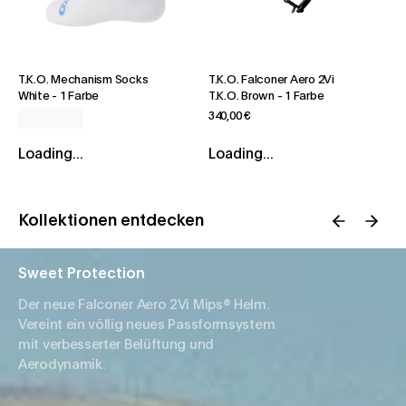
T.K.O. Mechanism Socks
T.K.O. Falconer Aero 2Vi
White
-
1 Farbe
T.K.O. Brown
-
1 Farbe
340,00 €
Loading...
Loading...
Kollektionen entdecken
Sweet Protection
Der neue Falconer Aero 2Vi Mips® Helm.
Vereint ein völlig neues Passformsystem
mit verbesserter Belüftung und
Aerodynamik.