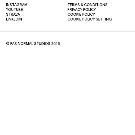
(OPENS IN A NEW TAB)
(OPENS IN A NE
INSTAGRAM
TERMS & CONDITIONS
(OPENS IN A NEW TAB)
(OPENS IN A NEW TAB)
YOUTUBE
PRIVACY POLICY
(OPENS IN A NEW TAB)
(OPENS IN A NEW TAB)
STRAVA
COOKIE POLICY
(OPENS IN A NEW TAB)
LINKEDIN
COOKIE POLICY SETTING
© PAS NORMAL STUDIOS 2026