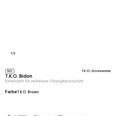
1
/
3
T.K.O.
/
Accessoires
NEU
T.K.O. Bidon
Entwickelt für mühelose Flüssigkeitszufuhr.
Farbe
T.K.O. Brown