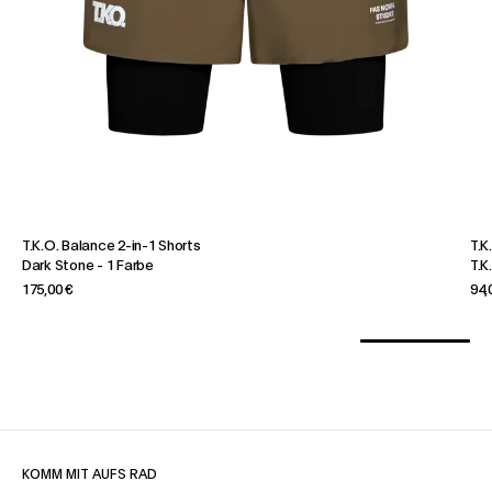
T.K.O. Balance 2-in-1 Shorts
T.K
Dark Stone
-
1 Farbe
T.K
175,00 €
94,
KOMM MIT AUFS RAD