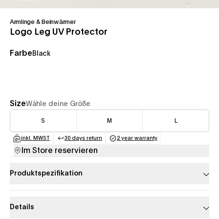
Armlinge & Beinwärmer
Logo Leg UV Protector
Farbe
Black
Size
Wähle deine Größe
S
M
L
inkl. MWST
30 days return
2 year warranty
(opens in a new tab)
(opens in a new tab)
(opens in a new tab)
Im Store reservieren
Produktspezifikation
Details