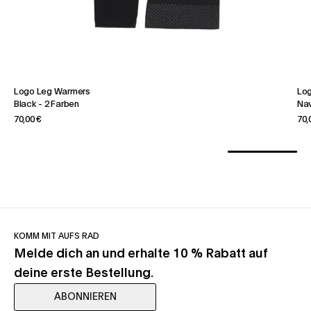
Logo Leg Warmers
Lo
Black
-
2 Farben
Na
70,00 €
70,
KOMM MIT AUFS RAD
Melde dich an und erhalte 10 % Rabatt auf
deine erste Bestellung.
ABONNIEREN