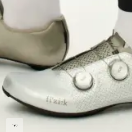
1
/
6