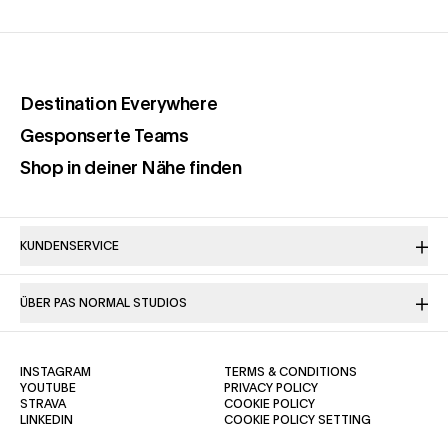
(opens in a new tab)
Destination Everywhere
(opens in a new tab)
Gesponserte Teams
(opens in a new tab)
Shop in deiner Nähe finden
KUNDENSERVICE
ÜBER PAS NORMAL STUDIOS
(OPENS IN A NEW TAB)
(OPENS IN A NE
INSTAGRAM
TERMS & CONDITIONS
(OPENS IN A NEW TAB)
(OPENS IN A NEW TAB)
YOUTUBE
PRIVACY POLICY
(OPENS IN A NEW TAB)
(OPENS IN A NEW TAB)
STRAVA
COOKIE POLICY
(OPENS IN A NEW TAB)
LINKEDIN
COOKIE POLICY SETTING