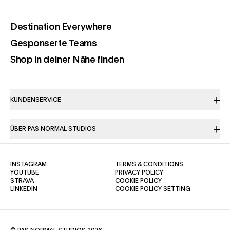
(opens in a new tab)
Destination Everywhere
(opens in a new tab)
Gesponserte Teams
(opens in a new tab)
Shop in deiner Nähe finden
KUNDENSERVICE
ÜBER PAS NORMAL STUDIOS
(OPENS IN A NEW TAB)
(OPENS IN A NE
INSTAGRAM
TERMS & CONDITIONS
(OPENS IN A NEW TAB)
(OPENS IN A NEW TAB)
YOUTUBE
PRIVACY POLICY
(OPENS IN A NEW TAB)
(OPENS IN A NEW TAB)
STRAVA
COOKIE POLICY
(OPENS IN A NEW TAB)
LINKEDIN
COOKIE POLICY SETTING