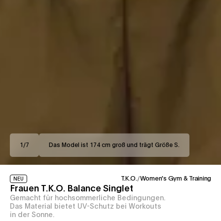
1
/
7
Das Model ist 174 cm groß und trägt Größe S.
T.K.O.
/
Women's Gym & Training
NEU
Frauen T.K.O. Balance Singlet
Gemacht für hochsommerliche Bedingungen.
Das Material bietet UV-Schutz bei Workouts
in der Sonne.