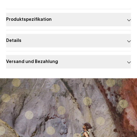
Produktspezifikation
Details
Versand und Bezahlung
Slide 1 of 1