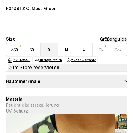
Farbe
T.K.O. Moss Green
Size
Größenguide
XXS
XS
S
M
L
XL
XXL
inkl. MWST
30 days return
2 year warranty
(opens in a new tab)
(opens in a new tab)
(opens in a new tab)
Im Store reservieren
Hauptmerkmale
Material
Feuchtigkeitsregulierung
UV-Schutz