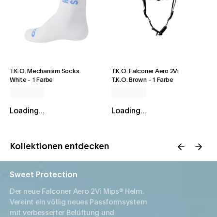
T.K.O. Mechanism Socks
T.K.O. Falconer Aero 2Vi
White
-
1 Farbe
T.K.O. Brown
-
1 Farbe
Loading...
Loading...
Kollektionen entdecken
Sweet Protection
Der neue Falconer Aero 2Vi Mips® Helm.
Vereint ein völlig neues Passformsystem
mit verbesserter Belüftung und