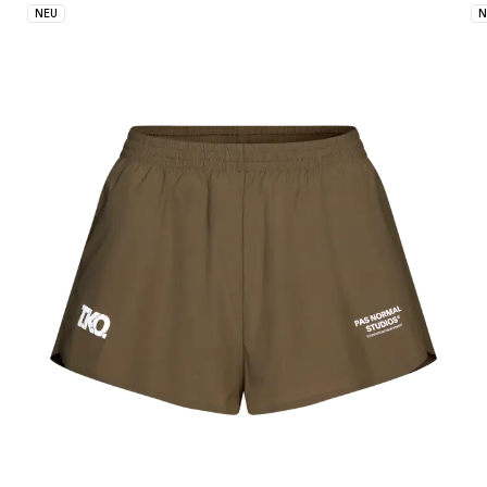
NEU
N