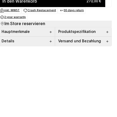
In den Warenkorb
270,00 €
inkl. MWST
Crash Replacement
30 days return
(opens in a new tab)
(opens in a new tab)
(opens in a new tab)
2 year warranty
(opens in a new tab)
Im Store reservieren
Hauptmerkmale
Produktspezifikation
Details
Versand und Bezahlung