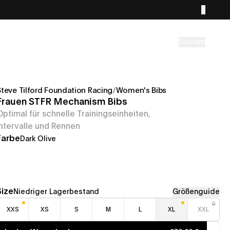
Suchen
Steve Tilford Foundation Racing
/
Women's Bibs
Frauen STFR Mechanism Bibs
Optimal für schnelle Trainingseinheiten,
Intervalle und Rennen
Farbe
Dark Olive
Size
Niedriger Lagerbestand
Größenguide
XXS
XS
S
M
L
XL
XXL