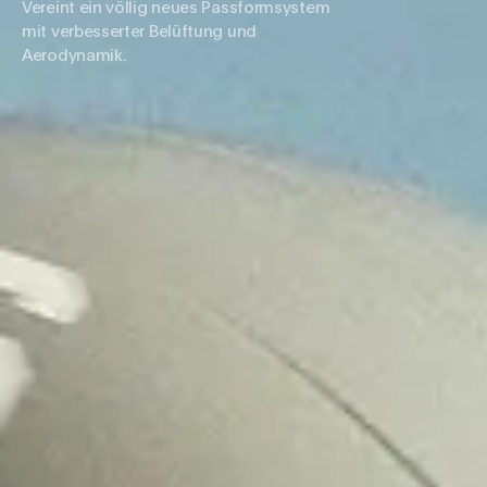
Vereint ein völlig neues Passformsystem
mit verbesserter Belüftung und
Aerodynamik.