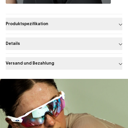
Produktspezifikation
Details
Versand und Bezahlung
Slide 1 of 1