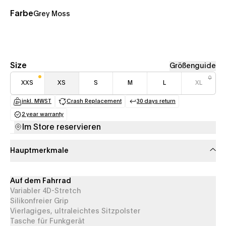
Farbe
Grey Moss
Size
Größenguide
XXS
XS
S
M
L
XL
inkl. MWST
Crash Replacement
30 days return
(opens in a new tab)
(opens in a new tab)
(opens in a new tab
2 year warranty
(opens in a new tab)
Im Store reservieren
Hauptmerkmale
Auf dem Fahrrad
Variabler 4D-Stretch
Silikonfreier Grip
Vierlagiges, ultraleichtes Sitzpolster
Tasche für Funkgerät