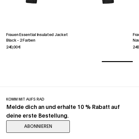
Frauen Essential Insulated Jacket
Fra
Black
-
2 Farben
Na
240,00 €
240
KOMM MIT AUFS RAD
Melde dich an und erhalte 10 % Rabatt auf
deine erste Bestellung.
ABONNIEREN