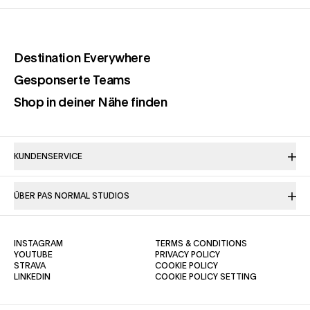
(opens in a new tab)
Destination Everywhere
(opens in a new tab)
Gesponserte Teams
(opens in a new tab)
Shop in deiner Nähe finden
KUNDENSERVICE
ÜBER PAS NORMAL STUDIOS
(OPENS IN A NEW TAB)
(OPENS IN A NE
INSTAGRAM
TERMS & CONDITIONS
(OPENS IN A NEW TAB)
(OPENS IN A NEW TAB)
YOUTUBE
PRIVACY POLICY
(OPENS IN A NEW TAB)
(OPENS IN A NEW TAB)
STRAVA
COOKIE POLICY
(OPENS IN A NEW TAB)
LINKEDIN
COOKIE POLICY SETTING