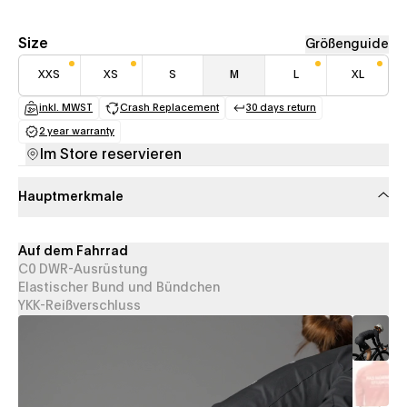
Size
Größenguide
XXS
XS
S
M
L
XL
inkl. MWST
Crash Replacement
30 days return
(opens in a new tab)
(opens in a new tab)
(opens in a new tab
2 year warranty
(opens in a new tab)
Im Store reservieren
Hauptmerkmale
Auf dem Fahrrad
C0 DWR-Ausrüstung
Elastischer Bund und Bündchen
YKK-Reißverschluss