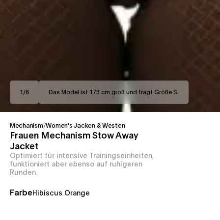
1
/
8
Das Model ist 173 cm groß und trägt Größe S.
Mechanism
/
Women's Jacken & Westen
Frauen Mechanism Stow Away
Jacket
Optimiert für intensive Trainingseinheiten,
funktioniert aber ebenso auf ruhigeren
Runden.
Farbe
Hibiscus Orange