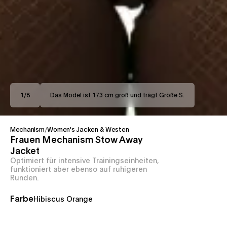
1
/
8
Das Model ist 173 cm groß und trägt Größe S.
Mechanism
/
Women's Jacken & Westen
Frauen Mechanism Stow Away
Jacket
Optimiert für intensive Trainingseinheiten,
funktioniert aber ebenso auf ruhigeren
Runden.
Farbe
Hibiscus Orange