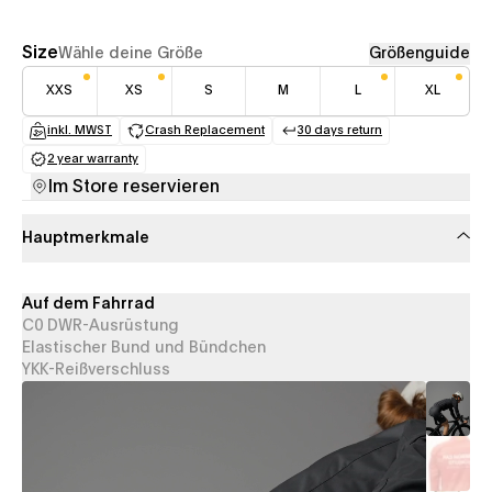
Size
Wähle deine Größe
Größenguide
XXS
XS
S
M
L
XL
inkl. MWST
Crash Replacement
30 days return
(opens in a new tab)
(opens in a new tab)
(opens in a new tab
2 year warranty
(opens in a new tab)
Im Store reservieren
Hauptmerkmale
Auf dem Fahrrad
C0 DWR-Ausrüstung
Elastischer Bund und Bündchen
YKK-Reißverschluss