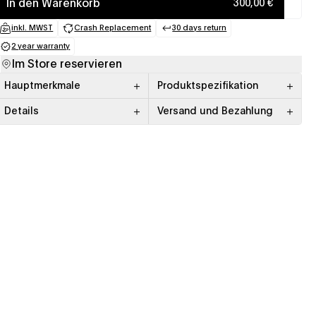
In den Warenkorb
300,00 €
inkl. MWST
Crash Replacement
30 days return
(opens in a new tab)
(opens in a new tab)
(opens in a new tab)
2 year warranty
(opens in a new tab)
Im Store reservieren
Hauptmerkmale
Produktspezifikation
Details
Versand und Bezahlung