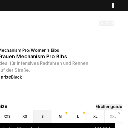
Suchen
Mechanism Pro
/
Women's Bibs
Frauen Mechanism Pro Bibs
Ideal für intensives Radfahren und Rennen
auf der Straße.
Farbe
Black
Size
Größenguide
XXS
XS
S
M
L
XL
XXL