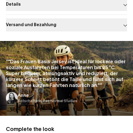
Details
Versand und Bezahlung
Slide 1 of 1
“
"Das Frauen Basis Jersey ist ideal für lockere oder
soziale Ausfahrten bei Temperaturen bis 25 °C.
Super bequem, atmungsaktiv und reduziert; der
kürzere Schnitt betont die Taille und fühlt sich auf
langen wie kurzen Fahrten natürlich an."
”
Anne
Botschafterin, Pas Normal Studios
Complete the look