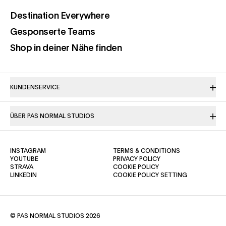
(opens in a new tab)
Destination Everywhere
(opens in a new tab)
Gesponserte Teams
(opens in a new tab)
Shop in deiner Nähe finden
KUNDENSERVICE
ÜBER PAS NORMAL STUDIOS
(OPENS IN A NEW TAB)
(OPENS IN A NE
INSTAGRAM
TERMS & CONDITIONS
(OPENS IN A NEW TAB)
(OPENS IN A NEW TAB)
YOUTUBE
PRIVACY POLICY
(OPENS IN A NEW TAB)
(OPENS IN A NEW TAB)
STRAVA
COOKIE POLICY
(OPENS IN A NEW TAB)
LINKEDIN
COOKIE POLICY SETTING
© PAS NORMAL STUDIOS 2026