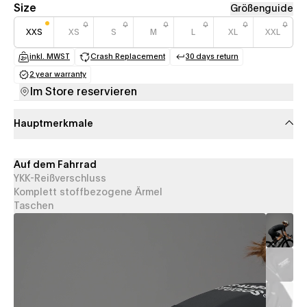
Size
Größenguide
XXS
XS
S
M
L
XL
XXL
inkl. MWST
Crash Replacement
30 days return
(opens in a new tab)
(opens in a new tab)
(opens in a new tab
2 year warranty
(opens in a new tab)
Im Store reservieren
Hauptmerkmale
Auf dem Fahrrad
YKK-Reißverschluss
Komplett stoffbezogene Ärmel
Taschen