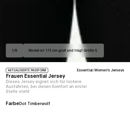
1
/
8
Model ist 173 cm groß und trägt Größe S.
Essential
/
Women's Jerseys
AKTUALISIERTE PASSFORM
Frauen Essential Jersey
Dieses Jersey eignet sich für lockere
Ausfahrten, bei denen Komfort an erster
Stelle steht
Farbe
Dot Timberwolf