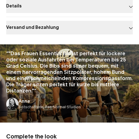
Details
Versand und Bezahlung
Slide 1 of 1
“
"Das Frauen Essential Bib ist perfekt für lockere
oder soziale Ausfahrten bei Temperaturen bis 25
Grad Celsius. Die Bibs sind super bequem, mit
einem hervorragenden Sitzpolster, hohem Bund
und einer schmeichelnden Kompressionspassform.
Die Träger sitzen perfekt für kurze bis mittlere
Distanzen."
”
Anne
Botschafterin, Pas Normal Studios
Complete the look