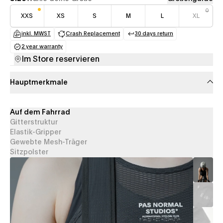
XXS
XS
S
M
L
XL
inkl. MWST
Crash Replacement
30 days return
(opens in a new tab)
(opens in a new tab)
(opens in a new tab
2 year warranty
(opens in a new tab)
Im Store reservieren
Hauptmerkmale
Auf dem Fahrrad
Gitterstruktur
Elastik-Gripper
Gewebte Mesh-Träger
Sitzpolster