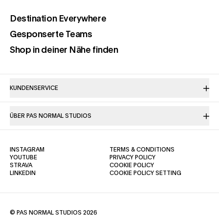
(opens in a new tab)
Destination Everywhere
(opens in a new tab)
Gesponserte Teams
(opens in a new tab)
Shop in deiner Nähe finden
KUNDENSERVICE
ÜBER PAS NORMAL STUDIOS
(OPENS IN A NEW TAB)
(OPENS IN A NE
INSTAGRAM
TERMS & CONDITIONS
(OPENS IN A NEW TAB)
(OPENS IN A NEW TAB)
YOUTUBE
PRIVACY POLICY
(OPENS IN A NEW TAB)
(OPENS IN A NEW TAB)
STRAVA
COOKIE POLICY
(OPENS IN A NEW TAB)
LINKEDIN
COOKIE POLICY SETTING
© PAS NORMAL STUDIOS 2026