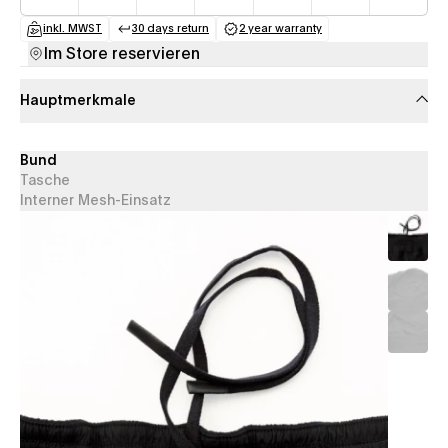
inkl. MWST
30 days return
2 year warranty
(opens in a new tab)
(opens in a new tab)
(opens in a new tab)
Im Store reservieren
Hauptmerkmale
Bund
Tasche
Interner Mesh-Einsatz