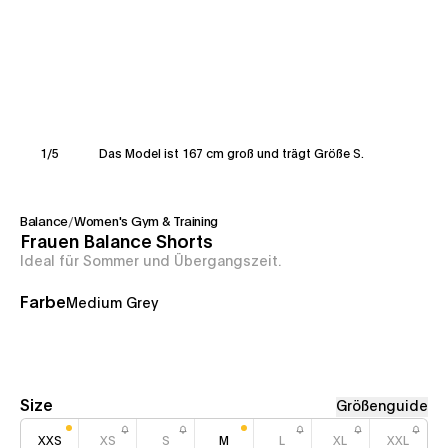
1
/
5
Das Model ist 167 cm groß und trägt Größe S.
Balance
/
Women's Gym & Training
Frauen Balance Shorts
Ideal für Sommer und Übergangszeit.
Farbe
Medium Grey
Size
Größenguide
XXS
XS
S
M
L
XL
XXL