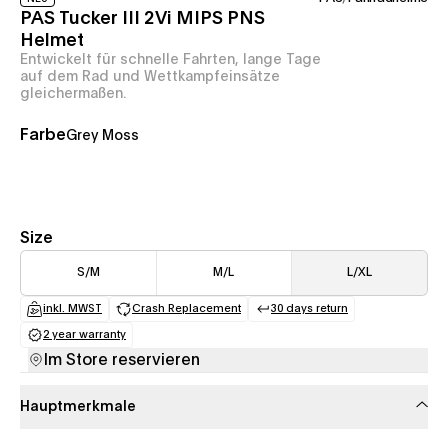
PAS Tucker III 2Vi MIPS PNS
Helmet
Entwickelt für schnelle Fahrten, lange Tage
auf dem Rad und Wettkampfeinsätze
gleichermaßen.
Farbe
Grey Moss
Size
S/M
M/L
L/XL
inkl. MWST
Crash Replacement
30 days return
(opens in a new tab)
(opens in a new tab)
(opens in a new tab
2 year warranty
(opens in a new tab)
Im Store reservieren
Hauptmerkmale