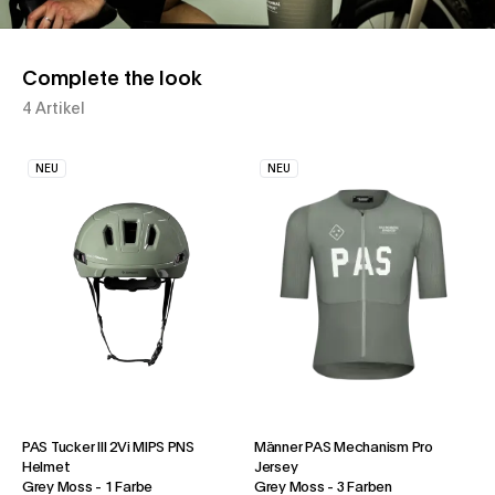
Complete the look
4 Artikel
NEU
NEU
PAS Tucker III 2Vi MIPS PNS
Männer PAS Mechanism Pro
Helmet
Jersey
Grey Moss
-
1 Farbe
Grey Moss
-
3 Farben