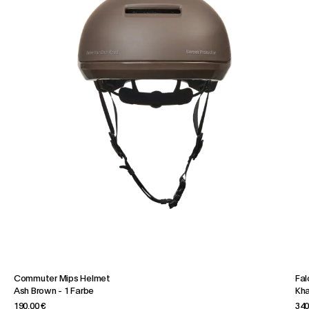
Commuter Mips Helmet
Fal
Ash Brown
-
1 Farbe
Kha
190,00 €
340