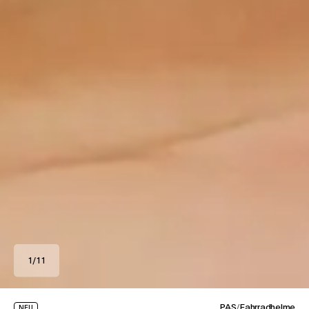
1
/
11
PAS
/
Fahrradhelme
NEU