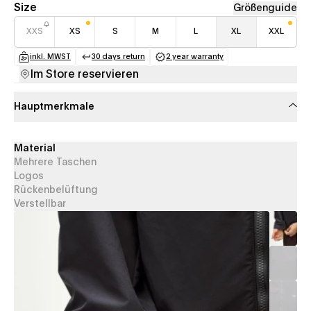
Size
Größenguide
XXS
XS
S
M
L
XL
XXL
inkl. MWST
30 days return
2 year warranty
(opens in a new tab)
(opens in a new tab)
(opens in a new tab)
Im Store reservieren
Hauptmerkmale
Material
Mehrere Taschen
Logos
Rückenbelüftung
Verstellbar