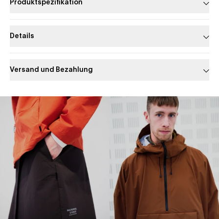
Produktspezifikation
Details
Versand und Bezahlung
Slide 1 of 1