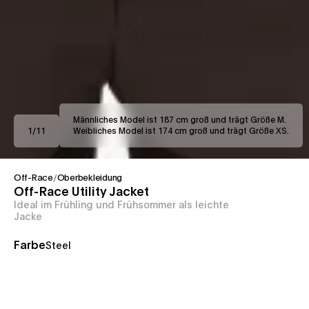
Männliches Model ist 187 cm groß und trägt Größe M.
1
/
11
Weibliches Model ist 174 cm groß und trägt Größe XS.
Off-Race
/
Oberbekleidung
Off-Race Utility Jacket
Ideal im Frühling und Frühsommer als leichte
Jacke
Farbe
Steel