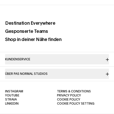
(opens in a new tab)
Destination Everywhere
(opens in a new tab)
Gesponserte Teams
(opens in a new tab)
Shop in deiner Nähe finden
KUNDENSERVICE
ÜBER PAS NORMAL STUDIOS
(OPENS IN A NEW TAB)
(OPENS IN A NE
INSTAGRAM
TERMS & CONDITIONS
(OPENS IN A NEW TAB)
(OPENS IN A NEW TAB)
YOUTUBE
PRIVACY POLICY
(OPENS IN A NEW TAB)
(OPENS IN A NEW TAB)
STRAVA
COOKIE POLICY
(OPENS IN A NEW TAB)
LINKEDIN
COOKIE POLICY SETTING