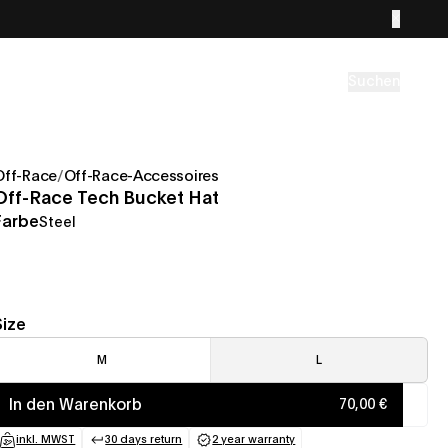
Suchen
Off-Race
/
Off-Race-Accessoires
Off-Race Tech Bucket Hat
Farbe
Steel
Size
M
L
In den Warenkorb
70,00 €
inkl. MWST
30 days return
2 year warranty