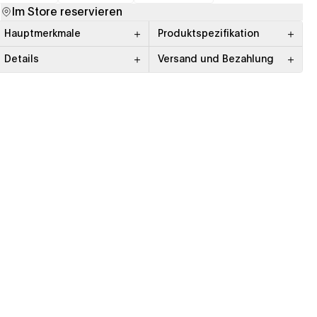
(opens in a new tab)
(opens in a new tab)
(opens in a new tab)
Im Store reservieren
Hauptmerkmale
Produktspezifikation
Details
Versand und Bezahlung