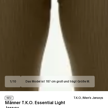
1
/
10
Das Model ist 187 cm groß und trägt Größe M.
T.K.O.
/
Men's Jerseys
NEU
Männer T.K.O. Essential Light