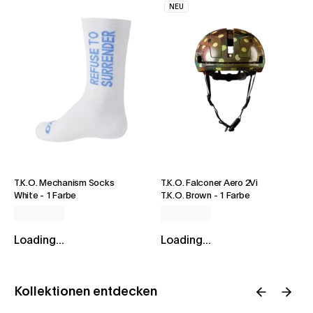
NEU
T.K.O. Mechanism Socks
T.K.O. Falconer Aero 2Vi
White
-
1 Farbe
T.K.O. Brown
-
1 Farbe
Loading...
Loading...
Kollektionen entdecken