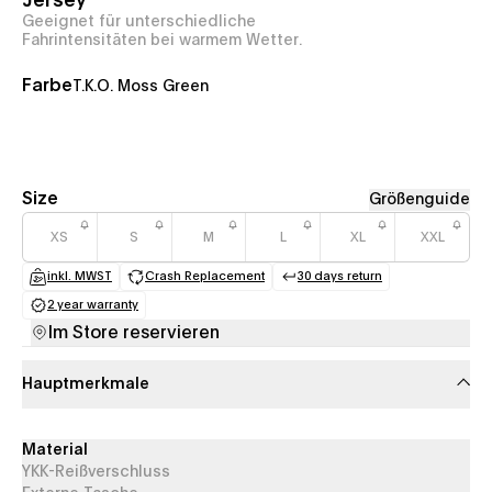
Jersey
Geeignet für unterschiedliche
Fahrintensitäten bei warmem Wetter.
Farbe
T.K.O. Moss Green
Size
Größenguide
XS
S
M
L
XL
XXL
inkl. MWST
Crash Replacement
30 days return
(opens in a new tab)
(opens in a new tab)
(opens in a new tab
2 year warranty
(opens in a new tab)
Im Store reservieren
Hauptmerkmale
Material
YKK-Reißverschluss