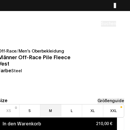
Suchen
Off-Race
/
Men's Oberbekleidung
Männer Off-Race Pile Fleece
Vest
Farbe
Steel
Size
Größenguide
XS
S
M
L
XL
XXL
In den Warenkorb
210,00 €