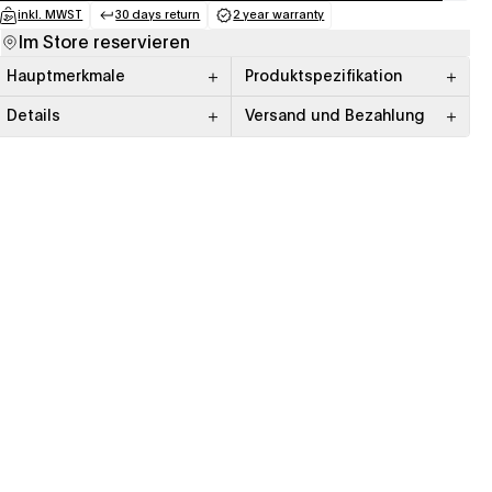
inkl. MWST
30 days return
2 year warranty
(opens in a new tab)
(opens in a new tab)
(opens in a new tab)
Im Store reservieren
Hauptmerkmale
Produktspezifikation
Details
Versand und Bezahlung