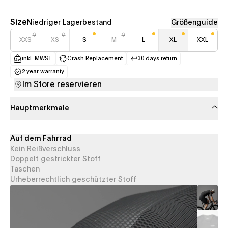
Size
Niedriger Lagerbestand
Größenguide
XXS
XS
S
M
L
XL
XXL
inkl. MWST
Crash Replacement
30 days return
(opens in a new tab)
(opens in a new tab)
(opens in a new tab
2 year warranty
(opens in a new tab)
Im Store reservieren
Hauptmerkmale
Auf dem Fahrrad
Kein Reißverschluss
Doppelt gestrickter Stoff
Taschen
Urheberrechtlich geschützter Stoff