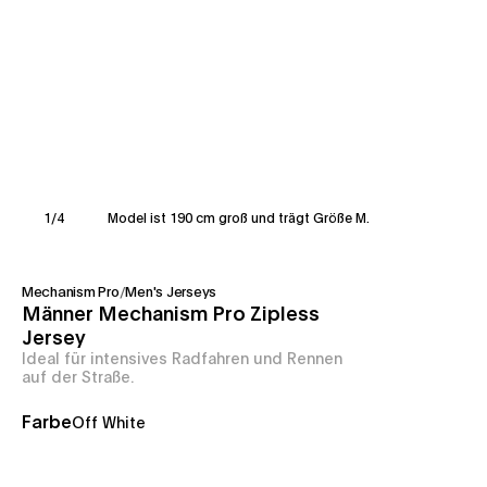
1
/
4
Model ist 190 cm groß und trägt Größe M.
Mechanism Pro
/
Men's Jerseys
Männer Mechanism Pro Zipless
Jersey
Ideal für intensives Radfahren und Rennen
auf der Straße.
Farbe
Off White