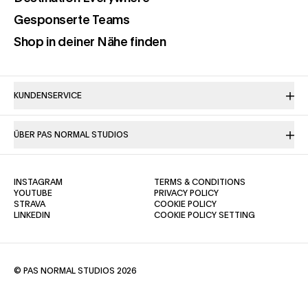
(opens in a new tab)
Gesponserte Teams
(opens in a new tab)
Shop in deiner Nähe finden
KUNDENSERVICE
ÜBER PAS NORMAL STUDIOS
(OPENS IN A NEW TAB)
(OPENS IN A NE
INSTAGRAM
TERMS & CONDITIONS
(OPENS IN A NEW TAB)
(OPENS IN A NEW TAB)
YOUTUBE
PRIVACY POLICY
(OPENS IN A NEW TAB)
(OPENS IN A NEW TAB)
STRAVA
COOKIE POLICY
(OPENS IN A NEW TAB)
LINKEDIN
COOKIE POLICY SETTING
© PAS NORMAL STUDIOS 2026