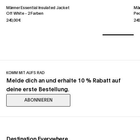
Männer Essential Insulated Jacket
Män
Off White
-
2 Farben
Pe
240,00 €
240
KOMM MIT AUFS RAD
Melde dich an und erhalte 10 % Rabatt auf
deine erste Bestellung.
ABONNIEREN
(opens in a new tab)
Destination Everywhere