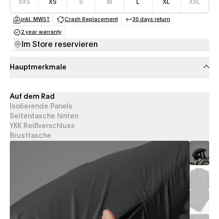
XXS
XS
S
M
L
XL
XXL
inkl. MWST
Crash Replacement
30 days return
(opens in a new tab)
(opens in a new tab)
(opens in a new tab
2 year warranty
(opens in a new tab)
Im Store reservieren
Hauptmerkmale
Auf dem Rad
Isolierende Panels
Seitentasche hinten
YKK Reißverschluss
Brusttasche