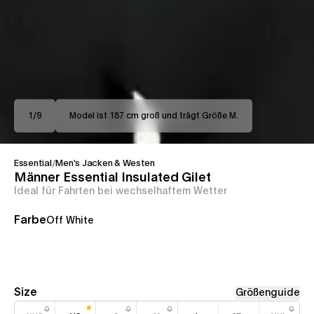
1
/
9
Model ist 187 cm groß und trägt Größe M.
Essential
/
Men's Jacken & Westen
Männer Essential Insulated Gilet
Ideal für Fahrten bei wechselhaftem Wetter
Farbe
Off White
Size
Größenguide