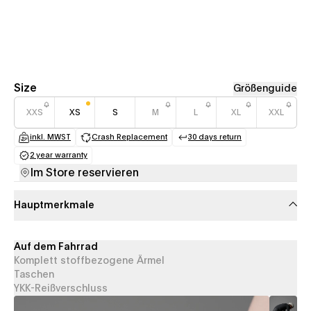
Size
Größenguide
XXS
XS
S
M
L
XL
XXL
inkl. MWST
Crash Replacement
30 days return
(opens in a new tab)
(opens in a new tab)
(opens in a new tab
2 year warranty
(opens in a new tab)
Im Store reservieren
Hauptmerkmale
Auf dem Fahrrad
Komplett stoffbezogene Ärmel
Taschen
YKK-Reißverschluss