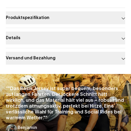
Produktspezifikation
Details
Versand und Bezahlung
Slide 1 of 1
“
"Das Basis Jersey ist super bequem, besonders
auf langen Fahrten. Der lockere Schnitt hilft
wirklich, und das Material hält viel aus – robust und
trotzdem atmungsaktiv, perfekt bei Hitze. Eine
verlässliche Wahl für Training und Social Rides bei
warmem Wetter."
”
Benjamin