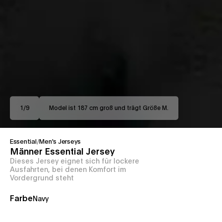
1
/
9
Model ist 187 cm groß und trägt Größe M.
Essential
/
Men's Jerseys
Männer Essential Jersey
Dieses Jersey eignet sich für lockere
Ausfahrten, bei denen Komfort im
Vordergrund steht
Farbe
Navy