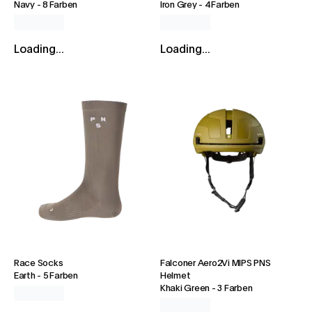
Navy
-
8 Farben
Iron Grey
-
4 Farben
Loading...
Loading...
Race Socks
Falconer Aero2Vi MIPS PNS
Earth
-
5 Farben
Helmet
Khaki Green
-
3 Farben