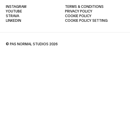
(OPENS IN A NEW TAB)
(OPENS IN A NE
INSTAGRAM
TERMS & CONDITIONS
(OPENS IN A NEW TAB)
(OPENS IN A NEW TAB)
YOUTUBE
PRIVACY POLICY
(OPENS IN A NEW TAB)
(OPENS IN A NEW TAB)
STRAVA
COOKIE POLICY
(OPENS IN A NEW TAB)
LINKEDIN
COOKIE POLICY SETTING
© PAS NORMAL STUDIOS 2026