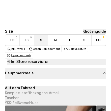
Size
Größenguide
XXS
XS
S
M
L
XL
XXL
inkl. MWST
Crash Replacement
30 days return
(opens in a new tab)
(opens in a new tab)
(opens in a new tab
2 year warranty
(opens in a new tab)
Im Store reservieren
Hauptmerkmale
Auf dem Fahrrad
Komplett stoffbezogene Ärmel
Taschen
YKK-Reißverschluss