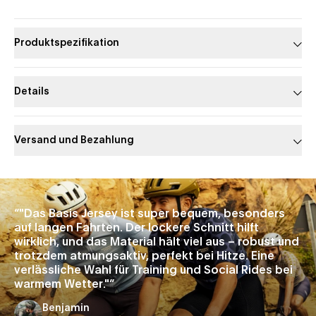
Produktspezifikation
Details
Versand und Bezahlung
Slide 1 of 1
“
"Das Basis Jersey ist super bequem, besonders
auf langen Fahrten. Der lockere Schnitt hilft
wirklich, und das Material hält viel aus – robust und
trotzdem atmungsaktiv, perfekt bei Hitze. Eine
verlässliche Wahl für Training und Social Rides bei
warmem Wetter."
”
Benjamin