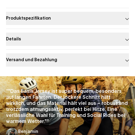
Produktspezifikation
Details
Versand und Bezahlung
Slide 1 of 1
“
"Das Basis Jersey ist super bequem, besonders
auf langen Fahrten. Der lockere Schnitt hilft
wirklich, und das Material hält viel aus – robust und
trotzdem atmungsaktiv, perfekt bei Hitze. Eine
verlässliche Wahl für Training und Social Rides bei
warmem Wetter."
”
Benjamin