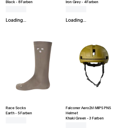
Black
-
8 Farben
Iron Grey
-
4 Farben
Loading...
Loading...
Race Socks
Falconer Aero2Vi MIPS PNS
Earth
-
5 Farben
Helmet
Khaki Green
-
3 Farben