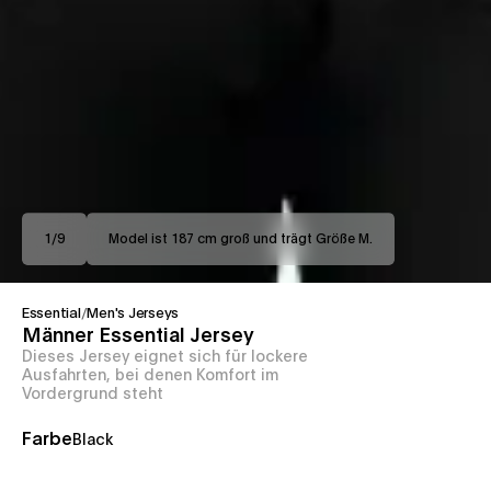
1
/
9
Model ist 187 cm groß und trägt Größe M.
Essential
/
Men's Jerseys
Männer Essential Jersey
Dieses Jersey eignet sich für lockere
Ausfahrten, bei denen Komfort im
Vordergrund steht
Farbe
Black