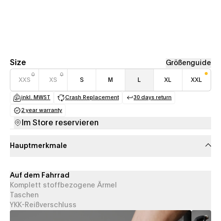
Size
Größenguide
XXS
XS
S
M
L
XL
XXL
inkl. MWST
Crash Replacement
30 days return
(opens in a new tab)
(opens in a new tab)
(opens in a new tab
2 year warranty
(opens in a new tab)
Im Store reservieren
Hauptmerkmale
Auf dem Fahrrad
Komplett stoffbezogene Ärmel
Taschen
YKK-Reißverschluss