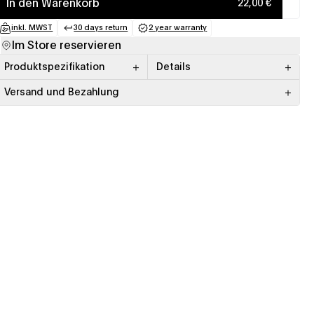
In den Warenkorb
22,00 €
inkl. MWST
30 days return
2 year warranty
(opens in a new tab)
(opens in a new tab)
(opens in a new tab)
Im Store reservieren
Produktspezifikation
Details
Versand und Bezahlung