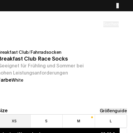
Suchen
Breakfast Club
/
Fahrradsocken
Breakfast Club Race Socks
Geeignet für Frühling und Sommer bei
hohen Leistungsanforderungen
Farbe
White
Size
Größenguide
XS
S
M
L